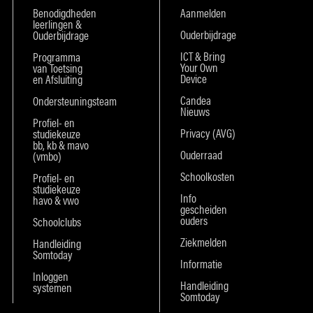
Benodigdheden
Aanmelden
leerlingen &
Ouderbijdrage
Ouderbijdrage
ICT & Bring
Programma
Your Own
van Toetsing
Device
en Afsluiting
Candea
Ondersteuningsteam
Nieuws
Profiel- en
Privacy (AVG)
studiekeuze
bb, kb & mavo
Ouderraad
(vmbo)
Schoolkosten
Profiel- en
studiekeuze
Info
havo & vwo
gescheiden
ouders
Schoolclubs
Ziekmelden
Handleiding
Somtoday
Informatie
Inloggen
Handleiding
systemen
Somtoday