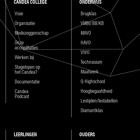
CANDEA COLLEGE
ONDERWIJS
Visie
Brugklas
Organisatie
VMBO BB/KB
Medezeggenschap
MAVO
Onze
HAVO
accreditaties
VWO
Werken bij
Technasium
Stagelopen op
Maatwerk
het Candea?
Q-Highschool
Documentatie
Hoogbegaafdheid
Candea
Podcast
Lestijden/lestabellen
Diamantklas
LEERLINGEN
OUDERS