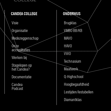
CANDEA COLLEGE
ONDERWIJS
Visie
Brugklas
Organisatie
VMBO BB/KB
Medezeggenschap
MAVO
Onze
HAVO
accreditaties
VWO
Werken bij
Technasium
Stagelopen op
Maatwerk
het Candea?
Q-Highschool
Documentatie
Hoogbegaafdheid
Candea
Podcast
Lestijden/lestabellen
Diamantklas