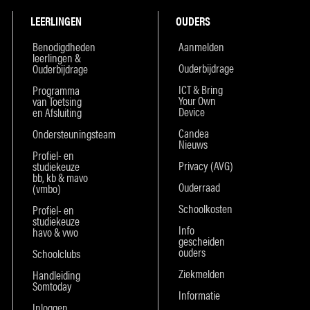
LEERLINGEN
OUDERS
Benodigdheden
Aanmelden
leerlingen &
Ouderbijdrage
Ouderbijdrage
ICT & Bring
Programma
Your Own
van Toetsing
Device
en Afsluiting
Candea
Ondersteuningsteam
Nieuws
Profiel- en
Privacy (AVG)
studiekeuze
bb, kb & mavo
Ouderraad
(vmbo)
Schoolkosten
Profiel- en
studiekeuze
Info
havo & vwo
gescheiden
ouders
Schoolclubs
Ziekmelden
Handleiding
Somtoday
Informatie
Inloggen