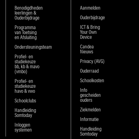
Benodigdheden
Aanmelden
leerlingen &
Ouderbijdrage
Ouderbijdrage
ICT & Bring
Programma
Your Own
van Toetsing
Device
en Afsluiting
Candea
Ondersteuningsteam
Nieuws
Profiel- en
Privacy (AVG)
studiekeuze
bb, kb & mavo
Ouderraad
(vmbo)
Schoolkosten
Profiel- en
studiekeuze
Info
havo & vwo
gescheiden
ouders
Schoolclubs
Ziekmelden
Handleiding
Somtoday
Informatie
Inloggen
Handleiding
systemen
Somtoday