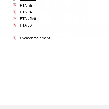
PTA h5
PTA v4
PTA v5v6
PTA v6
Examenreglement