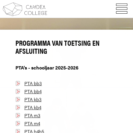
PROGRAMMA VAN TOETSING EN
AFSLUITING
PTA's - schooljaar 2025-2026
PTA bb3
PTA bb4
PTA kb3
PTA kb4
PTA m3
PTA m4
PTA h4h5