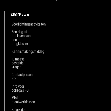
GROEP 7 + 8
Voorlichtingsactiviteiten
Een dag uit
het leven van
een
brugklasser
Kennismakingsmiddag
10 meest
gestelde
vragen
Contactpersonen
PO
Info voor
collega's PO
Mini
maatwerklessen
Bekijk de