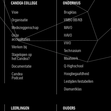
CANDEA COLLEGE
ONDERWIJS
Visie
Brugklas
Organisatie
VMBO BB/KB
Medezeggenschap
MAVO
Onze
HAVO
accreditaties
VWO
Werken bij
Technasium
Stagelopen op
Maatwerk
het Candea?
Q-Highschool
Documentatie
Hoogbegaafdheid
Candea
Podcast
Lestijden/lestabellen
Diamantklas
LEERLINGEN
OUDERS